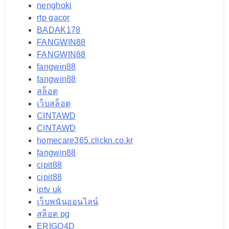
nenghoki
rtp gacor
BADAK178
FANGWIN88
FANGWIN88
fangwin88
fangwin88
สล็อต
เว็บสล็อต
CINTAWD
CINTAWD
homecare365.clickn.co.kr
fangwin88
cipit88
cipit88
iptv uk
เว็บพนันออนไลน์
สล็อต pg
ERIGO4D