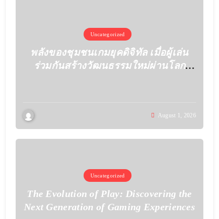
Uncategorized
พลังของชุมชนเกมยุคดิจิทัล เมื่อผู้เล่น
ร่วมกันสร้างวัฒนธรรมใหม่ผ่านโลก
เสมือน
August 1, 2026
Uncategorized
The Evolution of Play: Discovering the
Next Generation of Gaming Experiences