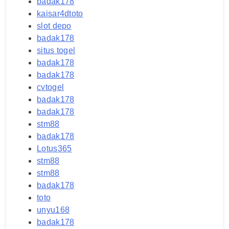
badak178
kaisar4dtoto
slot depo
badak178
situs togel
badak178
badak178
cvtogel
badak178
badak178
stm88
badak178
Lotus365
stm88
stm88
badak178
toto
unyu168
badak178