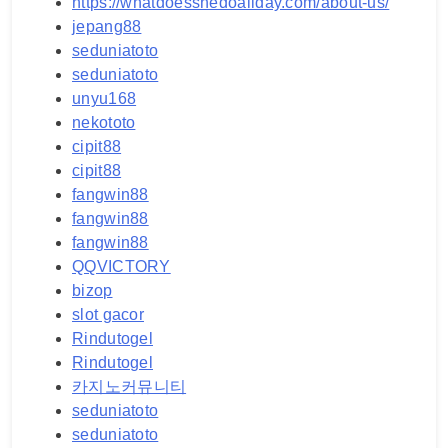
https://whatdoesshedoallday.com/about-us/
jepang88
seduniatoto
seduniatoto
unyu168
nekototo
cipit88
cipit88
fangwin88
fangwin88
fangwin88
QQVICTORY
bizop
slot gacor
Rindutogel
Rindutogel
카지노커뮤니티
seduniatoto
seduniatoto