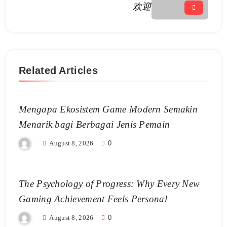
欢迎
Related Articles
Mengapa Ekosistem Game Modern Semakin
Menarik bagi Berbagai Jenis Pemain
August 8, 2026
0
The Psychology of Progress: Why Every New
Gaming Achievement Feels Personal
August 8, 2026
0