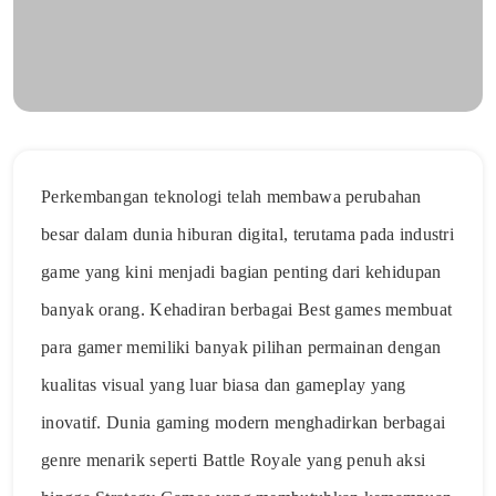
Perkembangan teknologi telah membawa perubahan
besar dalam dunia hiburan digital, terutama pada industri
game yang kini menjadi bagian penting dari kehidupan
banyak orang. Kehadiran berbagai Best games membuat
para gamer memiliki banyak pilihan permainan dengan
kualitas visual yang luar biasa dan gameplay yang
inovatif. Dunia gaming modern menghadirkan berbagai
genre menarik seperti Battle Royale yang penuh aksi