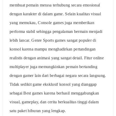
membuat pemain merasa terhubung secara emosional
dengan karakter di dalam game. Selain kualitas visual
yang memukau, Console games juga memberikan
performa stabil sehingga pengalaman bermain menjadi
lebih lancar. Genre Sports games sangat populer di
konsol karena mampu menghadirkan pertandingan
realistis dengan animasi yang sangat detail. Fitur online
multiplayer juga memungkinkan pemain bertanding
dengan gamer lain dari berbagai negara secara langsung.
Tidak sedikit game eksklusif konsol yang dianggap
sebagai Best games karena berhasil menggabungkan
visual, gameplay, dan cerita berkualitas tinggi dalam
satu paket hiburan yang lengkap.