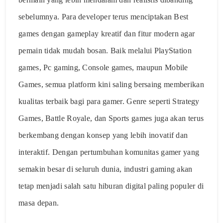
sebelumnya. Para developer terus menciptakan Best
games dengan gameplay kreatif dan fitur modern agar
pemain tidak mudah bosan. Baik melalui PlayStation
games, Pc gaming, Console games, maupun Mobile
Games, semua platform kini saling bersaing memberikan
kualitas terbaik bagi para gamer. Genre seperti Strategy
Games, Battle Royale, dan Sports games juga akan terus
berkembang dengan konsep yang lebih inovatif dan
interaktif. Dengan pertumbuhan komunitas gamer yang
semakin besar di seluruh dunia, industri gaming akan
tetap menjadi salah satu hiburan digital paling populer di
masa depan.