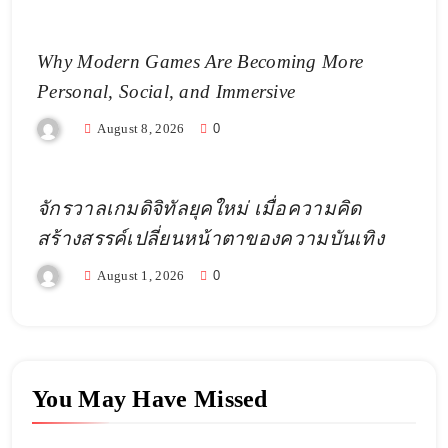
Why Modern Games Are Becoming More
Personal, Social, and Immersive
August 8, 2026
0
จักรวาลเกมดิจิทัลยุคใหม่ เมื่อความคิด
สร้างสรรค์เปลี่ยนหน้าตาของความบันเทิง
August 1, 2026
0
You May Have Missed