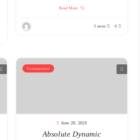
Read More
5 mins
0
Uncategorized
June 28, 2026
Absolute Dynamic