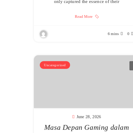
only captured the essence of their
Read More
6 mins
0
Uncategorized
June 28, 2026
Masa Depan Gaming dalam