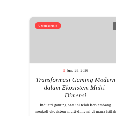
Uncategorized
June 28, 2026
Transformasi Gaming Modern
dalam Ekosistem Multi-
Dimensi
Industri gaming saat ini telah berkembang
menjadi ekosistem multi-dimensi di mana istila