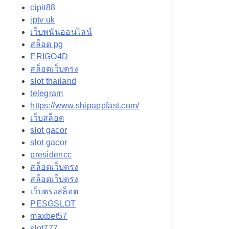
cipit88
iptv uk
เว็บพนันออนไลน์
สล็อต pg
ERIGO4D
สล็อตเว็บตรง
slot thailand
telegram
https://www.shipappfast.com/
เว็บสล็อต
slot gacor
slot gacor
presidencc
สล็อตเว็บตรง
สล็อตเว็บตรง
เว็บตรงสล็อต
PESGSLOT
maxbet57
slot777