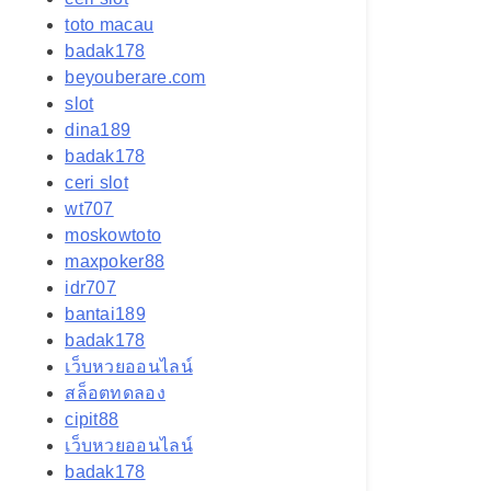
toto macau
badak178
beyouberare.com
slot
dina189
badak178
ceri slot
wt707
moskowtoto
maxpoker88
idr707
bantai189
badak178
เว็บหวยออนไลน์
สล็อตทดลอง
cipit88
เว็บหวยออนไลน์
badak178