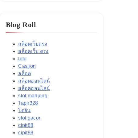
Blog Roll
สล็อตเว็บตรง
สล็อตเว็บ ตรง
toto
Casijon
สล็อต
สล็อตออนไลน์
สล็อตออนไลน์
slot mahjong
Tapir328
โดจิน
slot gacor
cipit88
cipit88