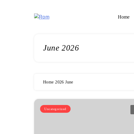
Skip
to
Home
content
Rom
June 2026
Home
2026
June
Uncategorized