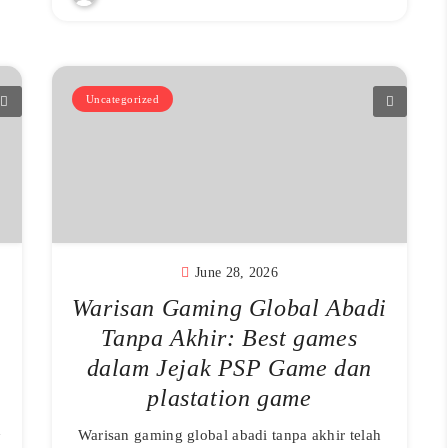
Uncategorized
June 28, 2026
Warisan Gaming Global Abadi
Tanpa Akhir: Best games
dalam Jejak PSP Game dan
plastation game
h
Warisan gaming global abadi tanpa akhir telah