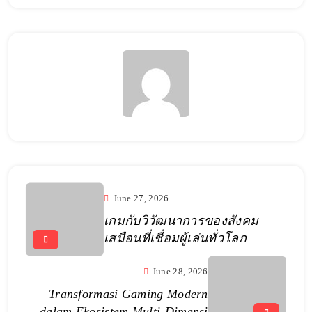
June 27, 2026
เกมกับวิวัฒนาการของสังคม
เสมือนที่เชื่อมผู้เล่นทั่วโลก
June 28, 2026
Transformasi Gaming Modern
dalam Ekosistem Multi-Dimensi