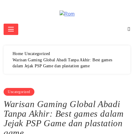
Skip
to
content
Rom
Home
Uncategorized
Warisan Gaming Global Abadi Tanpa Akhir: Best games
dalam Jejak PSP Game dan plastation game
Uncategorized
Warisan Gaming Global Abadi
Tanpa Akhir: Best games dalam
Jejak PSP Game dan plastation
game