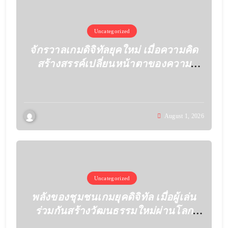
Uncategorized
จักรวาลเกมดิจิทัลยุคใหม่ เมื่อความคิด
สร้างสรรค์เปลี่ยนหน้าตาของความ
บันเทิง
August 1, 2026
Uncategorized
พลังของชุมชนเกมยุคดิจิทัล เมื่อผู้เล่น
ร่วมกันสร้างวัฒนธรรมใหม่ผ่านโลก
เสมือน